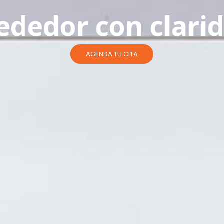
ededor con clari
AGENDA TU CITA