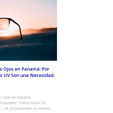
os Ojos en Panamá: Por
ro UV Son una Necesidad,
n solar en Panamá,
oqueador. Crema factor 50,
 — el sol panameño es intenso