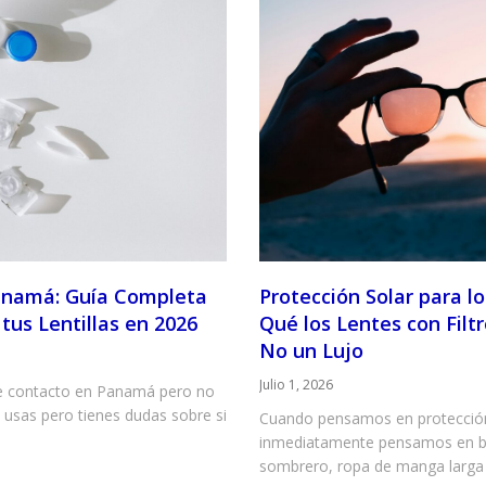
anamá: Guía Completa
Protección Solar para l
 tus Lentillas en 2026
Qué los Lentes con Filt
No un Lujo
Julio 1, 2026
de contacto en Panamá pero no
usas pero tienes dudas sobre si
Cuando pensamos en protecció
inmediatamente pensamos en bl
sombrero, ropa de manga larga