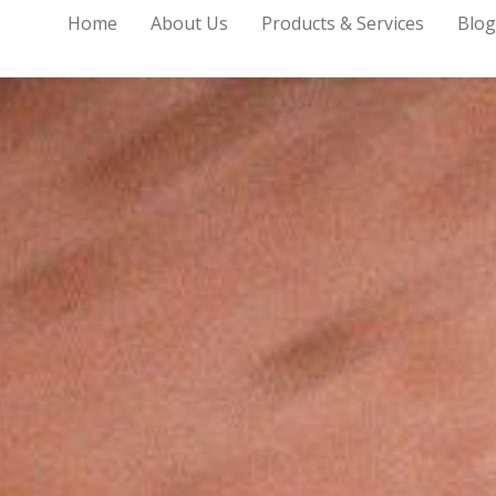
Home
About Us
Products & Services
Blo